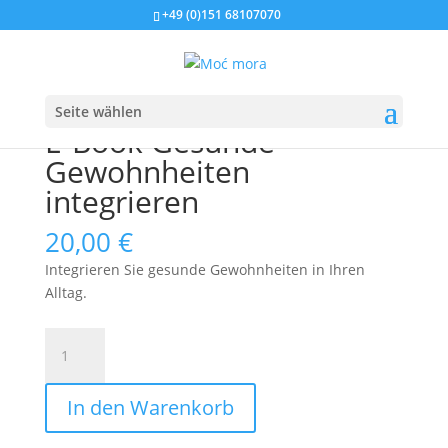
+49 (0)151 68107070
Startseite
/
E-Books
/ E-Book Gesunde Gewohnheiten
integrieren
Seite wählen
E-Book Gesunde
Gewohnheiten
integrieren
20,00
€
Integrieren Sie gesunde Gewohnheiten in Ihren
Alltag.
E-
Book
Gesunde
In den Warenkorb
Gewohnheiten
integrieren