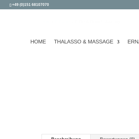
+49 (0)151 68107070
Start
/
E-Books
/ E-Book Breath Journey
HOME
THALASSO & MASSAGE
ERN
Beschreibung
Bewertungen (0)