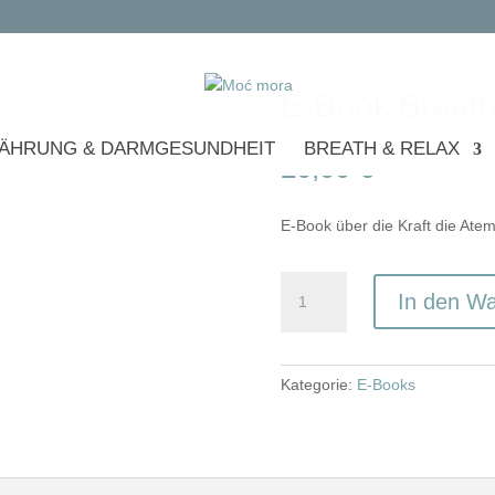
E-Book Breath
ÄHRUNG & DARMGESUNDHEIT
BREATH & RELAX
20,00
€
E-Book über die Kraft die Ate
E-
In den W
Book
Breath
Journey
Menge
Kategorie:
E-Books