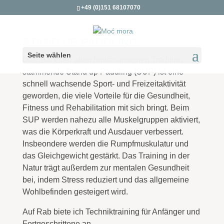
+49 (0)151 68107070
STAND UP PADDLING
Seite wählen
Das aus einer alten hawaiianischen Tradition
stammende Stand up Paddling (SUP) ist eine
schnell wachsende Sport- und Freizeitaktivität
geworden, die viele Vorteile für die Gesundheit,
Fitness und Rehabilitation mit sich bringt. Beim
SUP werden nahezu alle Muskelgruppen aktiviert,
was die Körperkraft und Ausdauer verbessert.
Insbeondere werden die Rumpfmuskulatur und
das Gleichgewicht gestärkt. Das Training in der
Natur trägt außerdem zur mentalen Gesundheit
bei, indem Stress reduziert und das allgemeine
Wohlbefinden gesteigert wird.
Auf Rab biete ich Techniktraining für Anfänger und
Fortgeschrittene an.