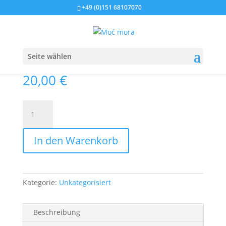
+49 (0)151 68107070
Startseite
/
Unkategorisiert
/ E-Book Darmgesundheit
E-Book Darmgesundheit
Seite wählen
20,00
€
E-
Book
Darmgesundheit
In den Warenkorb
Menge
Kategorie:
Unkategorisiert
Beschreibung